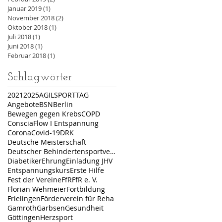
Januar 2019
(1)
1 Beitrag
November 2018
(2)
2 Beiträge
Oktober 2018
(1)
1 Beitrag
Juli 2018
(1)
1 Beitrag
Juni 2018
(1)
1 Beitrag
Februar 2018
(1)
1 Beitrag
Schlagwörter
2021
2025
AGILSPORTTAG
Angebote
BSN
Berlin
Bewegen gegen Krebs
COPD
ConsciaFlow I Entspannung
Corona
Covid-19
DRK
Deutsche Meisterschaft
Deutscher Behindertensportverband
Diabetiker
Ehrung
Einladung JHV
Entspannungskurs
Erste Hilfe
Fest der Vereine
FfR
FfR e. V.
Florian Wehmeier
Fortbildung
Frielingen
Förderverein für Reha
Gamroth
Garbsen
Gesundheit
Göttingen
Herzsport