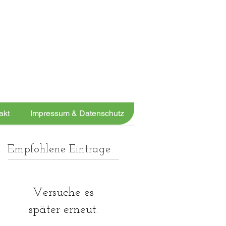
JETZT ANRUFEN
05131 456913
UND FIT WERDEN!
akt
Impressum & Datenschutz
Empfohlene Einträge
Versuche es
später erneut.