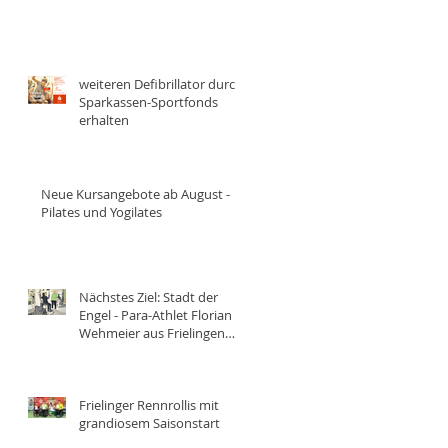
weiteren Defibrillator durch
Sparkassen-Sportfonds
erhalten
Neue Kursangebote ab August -
Pilates und Yogilates
Nächstes Ziel: Stadt der
Engel - Para-Athlet Florian
Wehmeier aus Frielingen
trainiert achtmal
wöchentlich für die
Paralympics 2028 in Los
Angeles
Frielinger Rennrollis mit
grandiosem Saisonstart