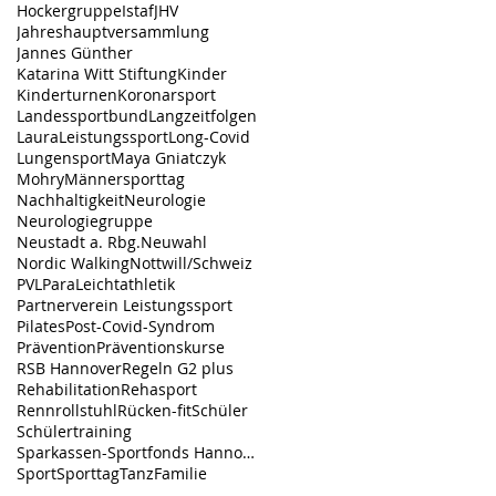
Hockergruppe
Istaf
JHV
Jahreshauptversammlung
Jannes Günther
Katarina Witt Stiftung
Kinder
Kinderturnen
Koronarsport
Landessportbund
Langzeitfolgen
Laura
Leistungssport
Long-Covid
Lungensport
Maya Gniatczyk
Mohry
Männersporttag
Nachhaltigkeit
Neurologie
Neurologiegruppe
Neustadt a. Rbg.
Neuwahl
Nordic Walking
Nottwill/Schweiz
PVL
ParaLeichtathletik
Partnerverein Leistungssport
Pilates
Post-Covid-Syndrom
Prävention
Präventionskurse
RSB Hannover
Regeln G2 plus
Rehabilitation
Rehasport
Rennrollstuhl
Rücken-fit
Schüler
Schülertraining
Sparkassen-Sportfonds Hannover
Sport
Sporttag
TanzFamilie