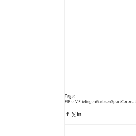
Tags:
FfR e. V.
Frielingen
Garbsen
Sport
Corona