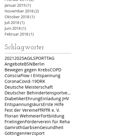
Januar 2019
(1)
1 Beitrag
November 2018
(2)
2 Beiträge
Oktober 2018
(1)
1 Beitrag
Juli 2018
(1)
1 Beitrag
Juni 2018
(1)
1 Beitrag
Februar 2018
(1)
1 Beitrag
Schlagwörter
2021
2025
AGILSPORTTAG
Angebote
BSN
Berlin
Bewegen gegen Krebs
COPD
ConsciaFlow I Entspannung
Corona
Covid-19
DRK
Deutsche Meisterschaft
Deutscher Behindertensportverband
Diabetiker
Ehrung
Einladung JHV
Entspannungskurs
Erste Hilfe
Fest der Vereine
FfR
FfR e. V.
Florian Wehmeier
Fortbildung
Frielingen
Förderverein für Reha
Gamroth
Garbsen
Gesundheit
Göttingen
Herzsport