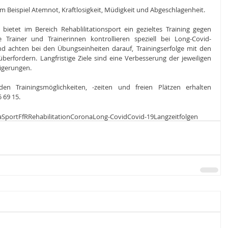
 Beispiel Atemnot, Kraftlosigkeit, Müdigkeit und Abgeschlagenheit.
 bietet im Bereich Rehablilitationsport ein gezieltes Training gegen 
 Trainer und Trainerinnen kontrollieren speziell bei Long-Covid-
d achten bei den Übungseinheiten darauf, Trainingserfolge mit den 
berfordern. Langfristige Ziele sind eine Verbesserung der jeweiligen 
eigerungen.
n Trainingsmöglichkeiten, -zeiten und freien Plätzen erhalten 
5 69 15.
a
Sport
FfR
Rehabilitation
Corona
Long-Covid
Covid-19
Langzeitfolgen