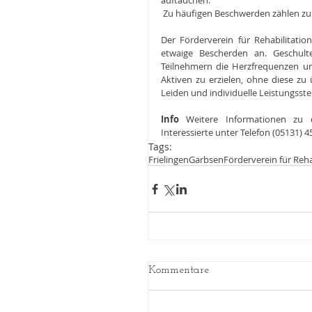
auftauchen.
 Zu häufigen Beschwerden zählen zum
Der Förderverein für Rehabilitation
etwaige Bescherden an. Geschulte
Teilnehmern die Herzfrequenzen un
Aktiven zu erzielen, ohne diese zu ü
Leiden und individuelle Leistungsst
Info
 Weitere Informationen zu de
Interessierte unter Telefon (05131) 4
Tags:
Frielingen
Garbsen
Förderverein für Reh
Kommentare