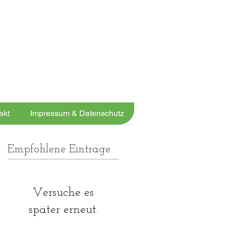
JETZT ANRUFEN
05131 456913
UND FIT WERDEN!
akt
Impressum & Datenschutz
Empfohlene Einträge
Versuche es
später erneut.