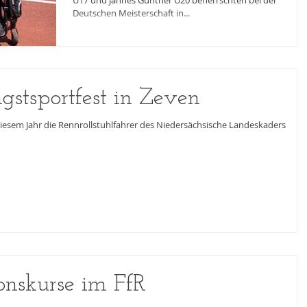
U17 und Jannes Günther U20 beherrschten bei der
Deutschen Meisterschaft in...
gstsportfest in Zeven
iesem Jahr die Rennrollstuhlfahrer des Niedersächsische Landeskaders
onskurse im FfR