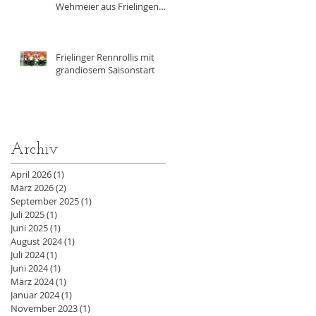
Wehmeier aus Frielingen
trainiert achtmal
wöchentlich für die
Paralympics 2028 in Los
Angeles
Frielinger Rennrollis mit
grandiosem Saisonstart
Archiv
April 2026
(1)
1 Beitrag
März 2026
(2)
2 Beiträge
September 2025
(1)
1 Beitrag
Juli 2025
(1)
1 Beitrag
Juni 2025
(1)
1 Beitrag
August 2024
(1)
1 Beitrag
Juli 2024
(1)
1 Beitrag
Juni 2024
(1)
1 Beitrag
März 2024
(1)
1 Beitrag
Januar 2024
(1)
1 Beitrag
November 2023
(1)
1 Beitrag