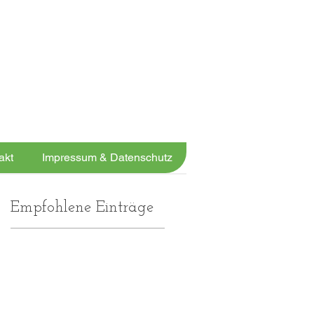
JETZT ANRUFEN
05131 456913
UND FIT WERDEN!
akt
Impressum & Datenschutz
Empfohlene Einträge