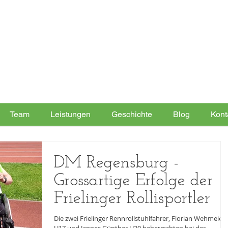
Team
Leistungen
Geschichte
Blog
Kont
DM Regensburg -
Grossartige Erfolge der
Frielinger Rollisportler
Die zwei Frielinger Rennrollstuhlfahrer, Florian Wehmeier,