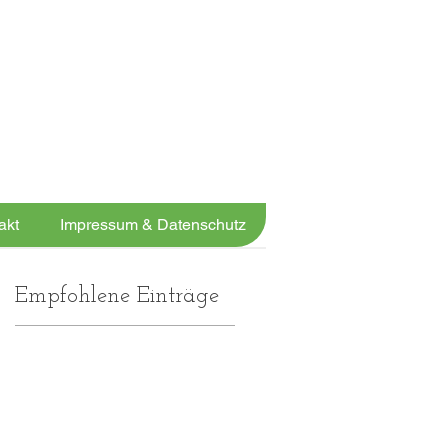
JETZT ANRUFEN
05131 456913
UND FIT WERDEN!
akt
Impressum & Datenschutz
Empfohlene Einträge