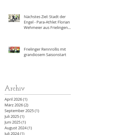
Nächstes Ziel: Stadt der
Engel - Para-Athlet Florian
Wehmeier aus Frielingen
trainiert achtmal
wöchentlich für die
Paralympics 2028 in Los
Angeles
Frielinger Rennrollis mit
grandiosem Saisonstart
Archiv
April 2026
(1)
1 Beitrag
März 2026
(2)
2 Beiträge
September 2025
(1)
1 Beitrag
Juli 2025
(1)
1 Beitrag
Juni 2025
(1)
1 Beitrag
August 2024
(1)
1 Beitrag
Juli 2024
(1)
1 Beitrag