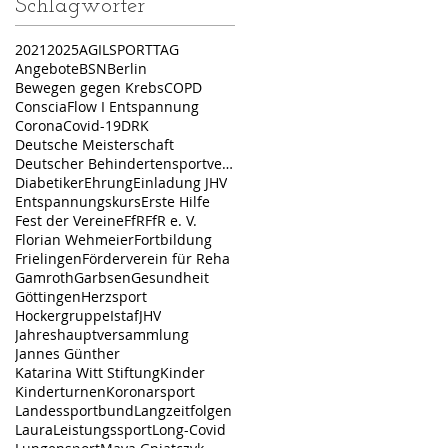
Schlagwörter
2021
2025
AGILSPORTTAG
Angebote
BSN
Berlin
Bewegen gegen Krebs
COPD
ConsciaFlow I Entspannung
Corona
Covid-19
DRK
Deutsche Meisterschaft
Deutscher Behindertensportverband
Diabetiker
Ehrung
Einladung JHV
Entspannungskurs
Erste Hilfe
Fest der Vereine
FfR
FfR e. V.
Florian Wehmeier
Fortbildung
Frielingen
Förderverein für Reha
Gamroth
Garbsen
Gesundheit
Göttingen
Herzsport
Hockergruppe
Istaf
JHV
Jahreshauptversammlung
Jannes Günther
Katarina Witt Stiftung
Kinder
Kinderturnen
Koronarsport
Landessportbund
Langzeitfolgen
Laura
Leistungssport
Long-Covid