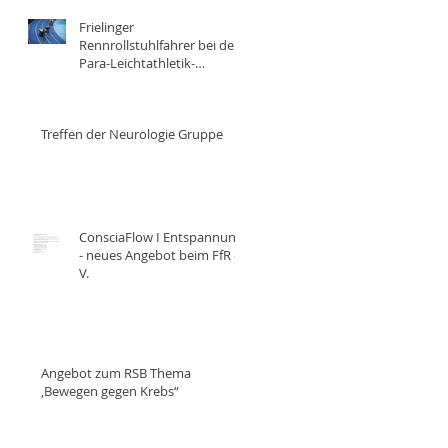
Frielinger
Rennrollstuhlfahrer bei der
Para-Leichtathletik-
Hallenmeisterschaft in
Erfurt
Treffen der Neurologie Gruppe
ConsciaFlow I Entspannung
- neues Angebot beim FfR e.
V.
Angebot zum RSB Thema
,Bewegen gegen Krebs“