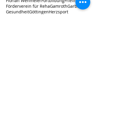
Florian Wehmeier
Fortbildung
Frielingen
Förderverein für Reha
Gamroth
Garbsen
Gesundheit
Göttingen
Herzsport
Hockergruppe
Istaf
JHV
Jahreshauptversammlung
Jannes Günther
Katarina Witt Stiftung
Kinder
Kinderturnen
Koronarsport
Landessportbund
Langzeitfolgen
Laura
Leistungssport
Long-Covid
Lungensport
Maya Gniatczyk
Mohry
Männersporttag
Nachhaltigkeit
Neurologie
Neurologiegruppe
Neustadt a. Rbg.
Neuwahl
Nordic Walking
Nottwill/Schweiz
PVL
ParaLeichtathletik
Partnerverein Leistungssport
Pilates
Post-Covid-Syndrom
Prävention
Präventionskurse
RSB Hannover
Regeln G2 plus
Rehabilitation
Rehasport
Rennrollstuhl
Rücken-fit
Schüler
Schülertraining
Sparkassen-Sportfonds Hannover
Sport
Sporttag
TanzFamilie
Folgen Sie uns!