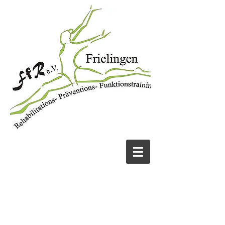
JETZT ANRUFEN
05131 456913
UND FIT WERDEN!