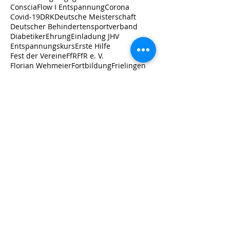
ConsciaFlow I Entspannung
Corona
Covid-19
DRK
Deutsche Meisterschaft
Deutscher Behindertensportverband
Diabetiker
Ehrung
Einladung JHV
Entspannungskurs
Erste Hilfe
Fest der Vereine
FfR
FfR e. V.
Florian Wehmeier
Fortbildung
Frielingen
Förderverein für Reha
Gamroth
Garbsen
Gesundheit
Göttingen
Herzsport
Hockergruppe
Istaf
JHV
Jahreshauptversammlung
Jannes Günther
Katarina Witt Stiftung
Kinder
Kinderturnen
Koronarsport
Landessportbund
Langzeitfolgen
Laura
Leistungssport
Long-Covid
Lungensport
Maya Gniatczyk
Mohry
Männersporttag
Nachhaltigkeit
Neurologie
Neurologiegruppe
Neustadt a. Rbg.
Neuwahl
Nordic Walking
Nottwill/Schweiz
PVL
ParaLeichtathletik
Partnerverein Leistungssport
Pilates
Post-Covid-Syndrom
Prävention
Präventionskurse
RSB Hannover