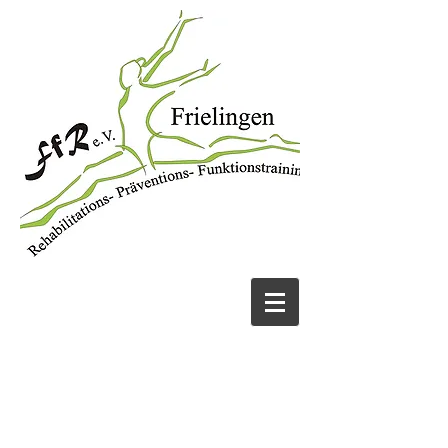
JETZT ANRUFEN
05131 456913
UND FIT WERDEN!