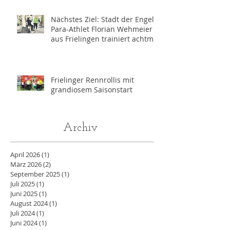
Nächstes Ziel: Stadt der Engel -
Para-Athlet Florian Wehmeier
aus Frielingen trainiert achtmal
wöchentlich für die
Paralympics 2028 in Los
Angeles
Frielinger Rennrollis mit
grandiosem Saisonstart
Archiv
April 2026
(1)
1 Beitrag
März 2026
(2)
2 Beiträge
September 2025
(1)
1 Beitrag
Juli 2025
(1)
1 Beitrag
Juni 2025
(1)
1 Beitrag
August 2024
(1)
1 Beitrag
Juli 2024
(1)
1 Beitrag
Juni 2024
(1)
1 Beitrag