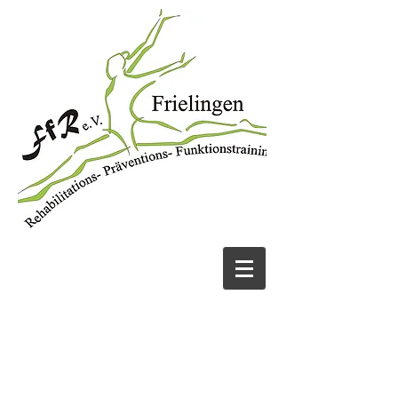
JETZT ANRUFEN
05131 456913
UND FIT WERDEN!