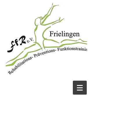
JETZT ANRUFEN
05131 456913
UND FIT WERDEN!