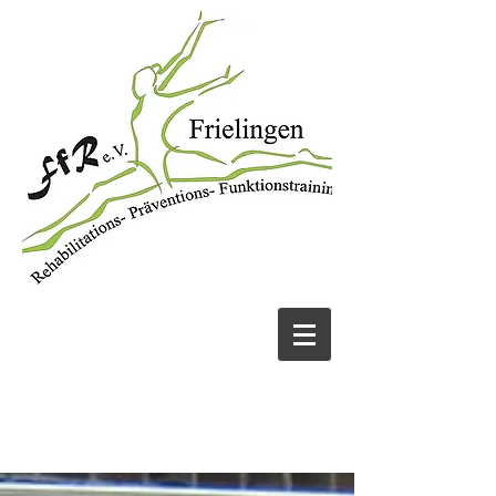
JETZT ANRUFEN
05131 456913
UND FIT WERDEN!