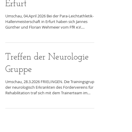
Hallenmeisterschaft in
Erfurt
Umschau, 04.April 2026 Bei der Para-Leichtathletik-
Hallenmeisterschaft in Erfurt haben sich Jannes
Günther und Florian Wehmeier vom FfR e.V.
Frielingen, aus der kleinsten Leistungssportgruppe
der Region, extra auf die engen Kurven der 200 m
Hallenbahn vorbereitet. Seit zwei Jahren kämpfen ein
Leipziger und zwei Frielinger um die Titel über 200 m
und 800 m in der Para-Leichtathletik. Im 200 m Finale
Treffen der Neurologie
gelang Wehmeier ein Blitzstart, der ihm nichts nutzte,
er belegte mit 30.38 Se
Gruppe
Umschau, 28.3.2026 FRIELINGEN. Die Trainingsgruppe
der neurologisch Erkrankten des Fördervereins für
Rehabilitation traf sich mit dem Trainerteam im
Bauern-Café zu einem Austausch. Doch nicht die
Krankengeschichten waren das Thema, sondern
Aktuelles aus dem täglichen Leben, der Freizeit und
den Lebensbedingungen. Ein besonderer Dank ging