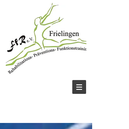
JETZT ANRUFEN
05131 456913
UND FIT WERDEN!