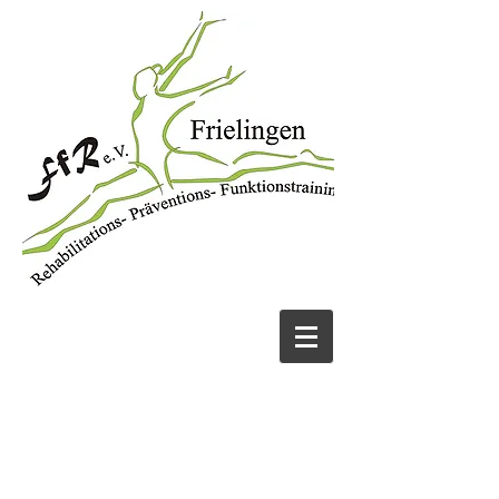
JETZT ANRUFEN
05131 456913
UND FIT WERDEN!