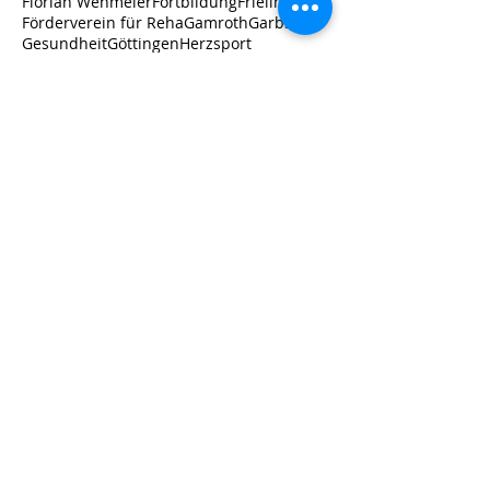
Florian Wehmeier
Fortbildung
Frielingen
Förderverein für Reha
Gamroth
Garbsen
Gesundheit
Göttingen
Herzsport
Hockergruppe
Istaf
JHV
Jahreshauptversammlung
Jannes Günther
Katarina Witt Stiftung
Kinder
Kinderturnen
Koronarsport
Landessportbund
Langzeitfolgen
Laura
Leistungssport
Long-Covid
Lungensport
Maya Gniatczyk
Mohry
Männersporttag
Nachhaltigkeit
Neurologie
Neurologiegruppe
Neustadt a. Rbg.
Neuwahl
Nordic Walking
Nottwill/Schweiz
PVL
ParaLeichtathletik
Partnerverein Leistungssport
Pilates
Post-Covid-Syndrom
Prävention
Präventionskurse
RSB Hannover
Regeln G2 plus
Rehabilitation
Rehasport
Rennrollstuhl
Rücken-fit
Schüler
Schülertraining
Sparkassen-Sportfonds Hannover
Sport
Sporttag
TanzFamilie
Folgen Sie uns!