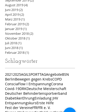
September 2019
(2)
2 Beiträge
August 2019
(4)
4 Beiträge
Juni 2019
(2)
2 Beiträge
April 2019
(2)
2 Beiträge
März 2019
(1)
1 Beitrag
Februar 2019
(2)
2 Beiträge
Januar 2019
(1)
1 Beitrag
November 2018
(2)
2 Beiträge
Oktober 2018
(1)
1 Beitrag
Juli 2018
(1)
1 Beitrag
Juni 2018
(1)
1 Beitrag
Februar 2018
(1)
1 Beitrag
Schlagwörter
2021
2025
AGILSPORTTAG
Angebote
BSN
Berlin
Bewegen gegen Krebs
COPD
ConsciaFlow I Entspannung
Corona
Covid-19
DRK
Deutsche Meisterschaft
Deutscher Behindertensportverband
Diabetiker
Ehrung
Einladung JHV
Entspannungskurs
Erste Hilfe
Fest der Vereine
FfR
FfR e. V.