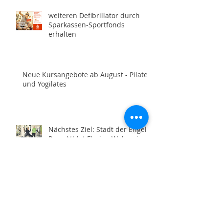
weiteren Defibrillator durch
Sparkassen-Sportfonds
erhalten
Neue Kursangebote ab August - Pilates
und Yogilates
Nächstes Ziel: Stadt der Engel -
Para-Athlet Florian Wehmeier
aus Frielingen trainiert achtmal
wöchentlich für die
Paralympics 2028 in Los
Angeles
Frielinger Rennrollis mit
grandiosem Saisonstart