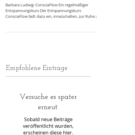
Angebot beim FfR e. V.
Barbara Ludwig: ConsciaFlow Ein regelmäßiger
Entspannungskurs Der Entspannungskurs
ConsciaFlow lädt dazu ein, innezuhalten, zur Ruhe zu
kommen und dem eigenen Nervensystem regelmäßig
Entlastung zu schenken. Die Kurseinheiten folgen
einer wiederkehrenden, ruhigen Struktur und greifen
vertraute Übungen in unterschiedlichen Variationen
auf. Die Übungen sind einfach, langsam und
leistungsfrei. So entsteht mit der Zeit Vertrautheit,
Sicherheit und ein feineres Gespür dafür, was de
Empfohlene Einträge
Versuche es später
erneut.
Sobald neue Beiträge