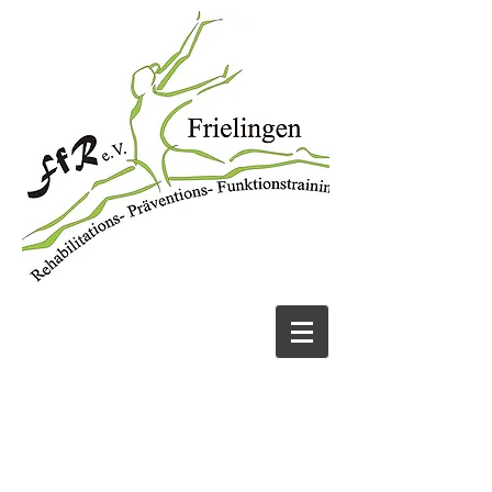
JETZT ANRUFEN
05131 456913
UND FIT WERDEN!