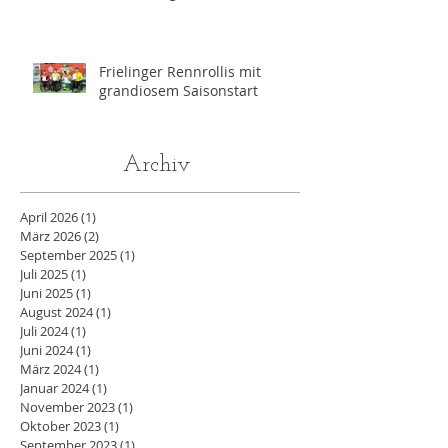
wöchentlich für die
Paralympics 2028 in Los
Angeles
Frielinger Rennrollis mit
grandiosem Saisonstart
Archiv
April 2026
(1)
1 Beitrag
März 2026
(2)
2 Beiträge
September 2025
(1)
1 Beitrag
Juli 2025
(1)
1 Beitrag
Juni 2025
(1)
1 Beitrag
August 2024
(1)
1 Beitrag
Juli 2024
(1)
1 Beitrag
Juni 2024
(1)
1 Beitrag
März 2024
(1)
1 Beitrag
Januar 2024
(1)
1 Beitrag
November 2023
(1)
1 Beitrag
Oktober 2023
(1)
1 Beitrag
September 2023
(1)
1 Beitrag