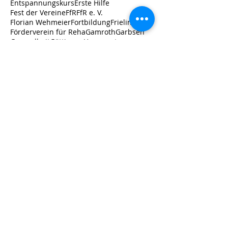
Entspannungskurs
Erste Hilfe
Fest der Vereine
FfR
FfR e. V.
Florian Wehmeier
Fortbildung
Frielingen
Förderverein für Reha
Gamroth
Garbsen
Gesundheit
Göttingen
Herzsport
Hockergruppe
Istaf
JHV
Jahreshauptversammlung
Jannes Günther
Katarina Witt Stiftung
Kinder
Kinderturnen
Koronarsport
Landessportbund
Langzeitfolgen
Laura
Leistungssport
Long-Covid
Lungensport
Maya Gniatczyk
Mohry
Männersporttag
Nachhaltigkeit
Neurologie
Neurologiegruppe
Neustadt a. Rbg.
Neuwahl
Nordic Walking
Nottwill/Schweiz
PVL
ParaLeichtathletik
Partnerverein Leistungssport
Pilates
Post-Covid-Syndrom
Prävention
Präventionskurse
RSB Hannover
Regeln G2 plus
Rehabilitation
Rehasport
Rennrollstuhl
Rücken-fit
Schüler
Schülertraining
Sparkassen-Sportfonds Hannover
Sport
Sporttag
TanzFamilie