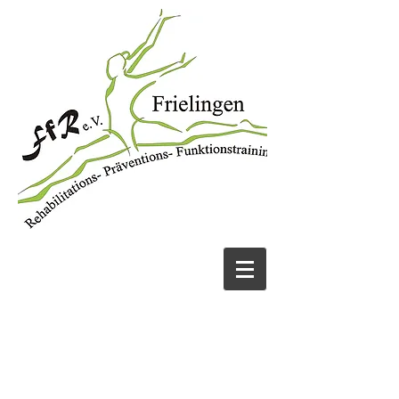
JETZT ANRUFEN
05131 456913
UND FIT WERDEN!