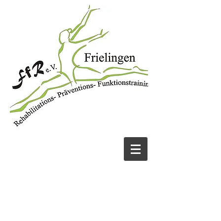
JETZT ANRUFEN
05131 456913
UND FIT WERDEN!