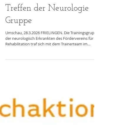
Treffen der Neurologie
Gruppe
Umschau, 28.3.2026 FRIELINGEN. Die Trainingsgruppe
der neurologisch Erkrankten des Fördervereins für
Rehabilitation traf sich mit dem Trainerteam im
Bauern-Café zu einem Austausch. Doch nicht die
Krankengeschichten waren das Thema, sondern
Aktuelles aus dem täglichen Leben, der Freizeit und
den Lebensbedingungen. Ein besonderer Dank ging
bei dieser Gelegenheit mit einem Präsent an das
Trainerteam. Betroffene von neurologischen
Erkrankungen, oder deren Angehörige erhalten beim