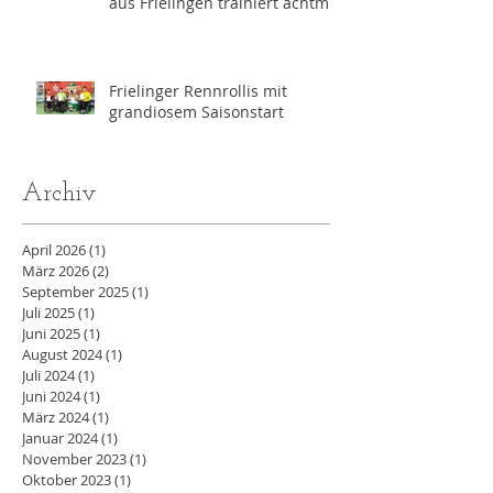
aus Frielingen trainiert achtmal
wöchentlich für die
Paralympics 2028 in Los
Angeles
Frielinger Rennrollis mit
grandiosem Saisonstart
Archiv
April 2026
(1)
1 Beitrag
März 2026
(2)
2 Beiträge
September 2025
(1)
1 Beitrag
Juli 2025
(1)
1 Beitrag
Juni 2025
(1)
1 Beitrag
August 2024
(1)
1 Beitrag
Juli 2024
(1)
1 Beitrag
Juni 2024
(1)
1 Beitrag
März 2024
(1)
1 Beitrag
Januar 2024
(1)
1 Beitrag
November 2023
(1)
1 Beitrag
Oktober 2023
(1)
1 Beitrag