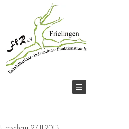
JETZT ANRUFEN
05131 456913
UND FIT WERDEN!
Umschau 27.11.2013