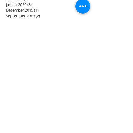
Januar 2020
(3)
3 Beiträge
Dezember 2019
(1)
1 Beitrag
September 2019
(2)
2 Beiträge
August 2019
(4)
4 Beiträge
Juni 2019
(2)
2 Beiträge
April 2019
(2)
2 Beiträge
März 2019
(1)
1 Beitrag
Februar 2019
(2)
2 Beiträge
Januar 2019
(1)
1 Beitrag
November 2018
(2)
2 Beiträge
Oktober 2018
(1)
1 Beitrag
Juli 2018
(1)
1 Beitrag
Juni 2018
(1)
1 Beitrag
Februar 2018
(1)
1 Beitrag
Schlagwörter
2021
2025
AGILSPORTTAG
Angebote
BSN
Berlin
Bewegen gegen Krebs
COPD
ConsciaFlow I Entspannung
Corona
Covid-19
DRK
Deutsche Meisterschaft
Deutscher Behindertensportverband
Diabetiker
Ehrung
Einladung JHV