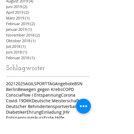
August 2019
(4)
4 Beiträge
Juni 2019
(2)
2 Beiträge
April 2019
(2)
2 Beiträge
März 2019
(1)
1 Beitrag
Februar 2019
(2)
2 Beiträge
Januar 2019
(1)
1 Beitrag
November 2018
(2)
2 Beiträge
Oktober 2018
(1)
1 Beitrag
Juli 2018
(1)
1 Beitrag
Juni 2018
(1)
1 Beitrag
Februar 2018
(1)
1 Beitrag
Schlagwörter
2021
2025
AGILSPORTTAG
Angebote
BSN
Berlin
Bewegen gegen Krebs
COPD
ConsciaFlow I Entspannung
Corona
Covid-19
DRK
Deutsche Meisterschaft
Deutscher Behindertensportverband
Diabetiker
Ehrung
Einladung JHV
Entspannungskurs
Erste Hilfe
Fest der Vereine
FfR
FfR e. V.
Florian Wehmeier
Fortbildung
Frielingen