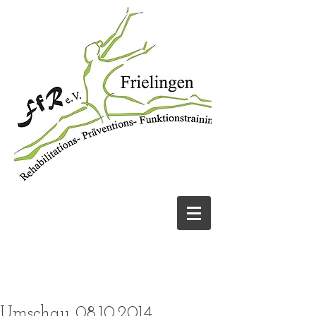
JETZT ANRUFEN
05131 456913
UND FIT WERDEN!
Umschau 08.10.2014