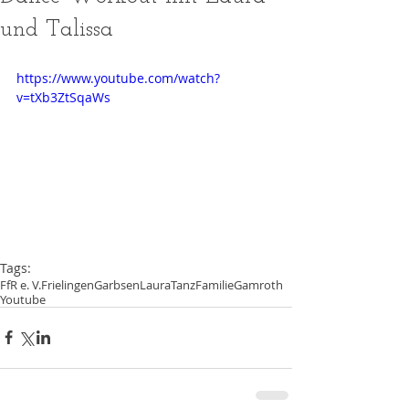
und Talissa
https://www.youtube.com/watch?
v=tXb3ZtSqaWs
Tags:
FfR e. V.
Frielingen
Garbsen
Laura
TanzFamilie
Gamroth
Youtube