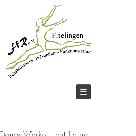
JETZT ANRUFEN
05131 456913
UND FIT WERDEN!
Dance-Workout mit Laura