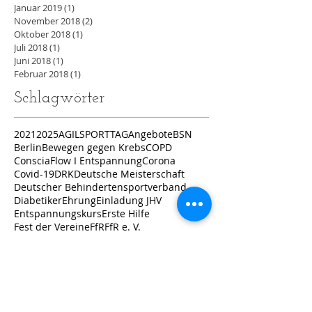
Januar 2019
(1)
1 Beitrag
November 2018
(2)
2 Beiträge
Oktober 2018
(1)
1 Beitrag
Juli 2018
(1)
1 Beitrag
Juni 2018
(1)
1 Beitrag
Februar 2018
(1)
1 Beitrag
Schlagwörter
2021
2025
AGILSPORTTAG
Angebote
BSN
Berlin
Bewegen gegen Krebs
COPD
ConsciaFlow I Entspannung
Corona
Covid-19
DRK
Deutsche Meisterschaft
Deutscher Behindertensportverband
Diabetiker
Ehrung
Einladung JHV
Entspannungskurs
Erste Hilfe
Fest der Vereine
FfR
FfR e. V.
Florian Wehmeier
Fortbildung
Frielingen
Förderverein für Reha
Gamroth
Garbsen
Gesundheit
Göttingen
Herzsport
Hockergruppe
Istaf
JHV
Jahreshauptversammlung
Jannes Günther
Katarina Witt Stiftung
Kinder