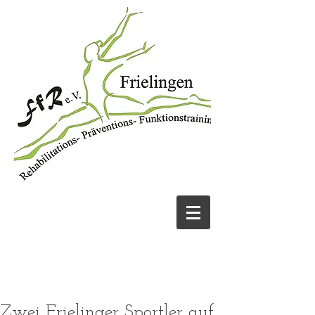
JETZT ANRUFEN
05131 456913
UND FIT WERDEN!
Zwei Frielinger Sportler auf