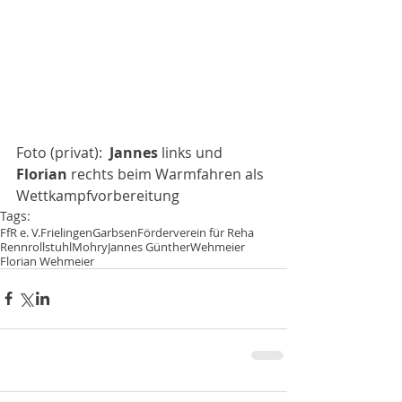
Foto (privat): 
 Jannes
 links und 
Florian 
rechts beim Warmfahren als 
Wettkampfvorbereitung
Tags:
FfR e. V.
Frielingen
Garbsen
Förderverein für Reha
Rennrollstuhl
Mohry
Jannes Günther
Wehmeier
Florian Wehmeier